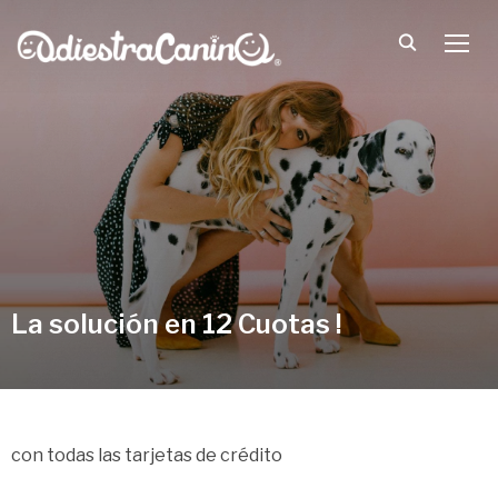
TOGG
La solución en 12 Cuotas !
con todas las tarjetas de crédito