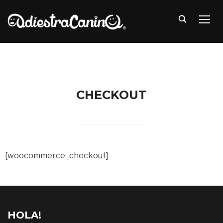
TOGG
CHECKOUT
[woocommerce_checkout]
HOLA!